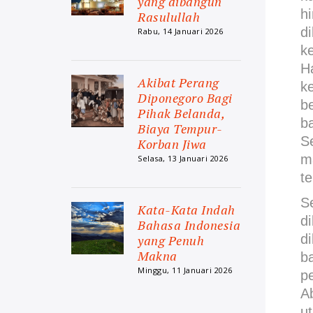
yang dibangun
h
Rasulullah
d
Rabu, 14 Januari 2026
k
H
Akibat Perang
k
Diponegoro Bagi
b
Pihak Belanda,
b
Biaya Tempur-
S
Korban Jiwa
m
Selasa, 13 Januari 2026
te
S
Kata-Kata Indah
d
Bahasa Indonesia
d
yang Penuh
Makna
b
Minggu, 11 Januari 2026
p
A
u