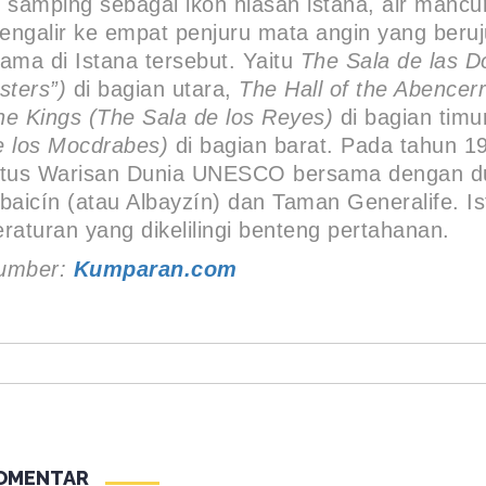
i samping sebagai ikon hiasan istana, air mancur
engalir ke empat penjuru mata angin yang beru
tama di Istana tersebut. Yaitu
The Sala de las D
isters”)
di bagian utara,
The Hall of the Abencerr
he Kings (The Sala de los Reyes)
di bagian timu
e los Mocdrabes)
di bagian barat. Pada tahun 1
itus Warisan Dunia UNESCO bersama dengan dua 
lbaicín (atau Albayzín) dan Taman Generalife. I
eraturan yang dikelilingi benteng pertahanan.
umber:
Kumparan.com
OMENTAR