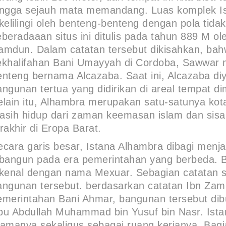
ingga sejauh mata memandang. Luas komplek Ist
ikelilingi oleh benteng-benteng dengan pola tida
eberadaaan situs ini ditulis pada tahun 889 M 
amdun. Dalam catatan tersebut dikisahkan, bahwa
ekhalifahan Bani Umayyah di Cordoba, Sawwar m
enteng bernama Alcazaba. Saat ini, Alcazaba di
angunan tertua yang didirikan di areal tempat d
elain itu, Alhambra merupakan satu-satunya kot
asih hidup dari zaman keemasan islam dan sisa 
rakhir di Eropa Barat.
ecara garis besar, Istana Alhambra dibagi menja
ibangun pada era pemerintahan yang berbeda. B
ikenal dengan nama Mexuar. Sebagian catatan s
angunan tersebut. berdasarkan catatan Ibn Zamr
emerintahan Bani Ahmar, bangunan tersebut di
bu Abdullah Muhammad bin Yusuf bin Nasr. Istana
tamanya sekaligus sebagai ruang kerjanya. Bag