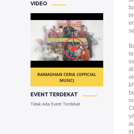
VIDEO
b
t
e
s
B
t
s
d
RAMADHAN CERIA (OFFICIAL
o
MUSIC)
k
b
EVENT TERDEKAT
m
Tidak Ada Event Terdekat
C
y
a
i