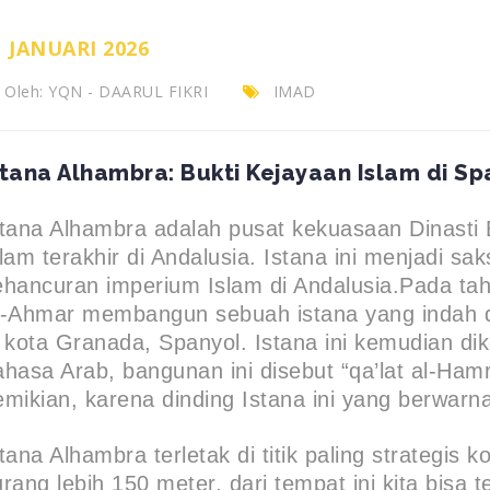
1 JANUARI 2026
Oleh:
YQN - DAARUL FIKRI
IMAD
stana Alhambra: Bukti Kejayaan Islam di Sp
stana Alhambra adalah pusat kekuasaan Dinasti
lam terakhir di Andalusia. Istana ini menjadi sa
ehancuran imperium Islam di Andalusia.Pada t
l-Ahmar membangun sebuah istana yang indah d
i kota Granada, Spanyol. Istana ini kemudian 
ahasa Arab, bangunan ini disebut “qa’lat al-Ham
emikian, karena dinding Istana ini yang berwar
stana Alhambra terletak di titik paling strategis
urang lebih 150 meter, dari tempat ini kita bisa