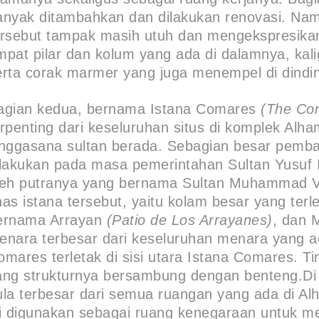
anyak ditambahkan dan dilakukan renovasi. Na
ersebut tampak masih utuh dan mengekspresikan c
mpat pilar dan kolum yang ada di dalamnya, kaligr
erta corak marmer yang juga menempel di dindi
agian kedua, bernama Istana Comares
(The Co
erpenting dari keseluruhan situs di komplek Alham
inggasana sultan berada. Sebagian besar pemban
ilakukan pada masa pemerintahan Sultan Yusuf 
leh putranya yang bernama Sultan Muhammad V. D
has istana tersebut, yaitu kolam besar yang terl
ernama Arrayan
(Patio de Los Arrayanes)
, dan 
enara terbesar dari keseluruhan menara yang 
omares terletak di sisi utara Istana Comares. T
ang strukturnya bersambung dengan benteng.Di 
ula terbesar dari semua ruangan yang ada di 
ni digunakan sebagai ruang kenegaraan untuk 