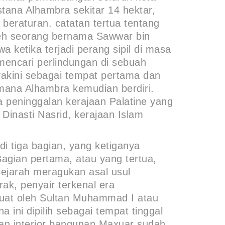
ana Alhambra sekitar 14 hektar,
k beraturan. catatan tertua tentang
oleh seorang bernama Sawwar bin
 ketika terjadi perang sipil di masa
encari perlindungan di sebuah
yakini sebagai tempat pertama dan
imana Alhambra kemudian berdiri.
a peninggalan kerajaan Palatine yang
Dinasti Nasrid, kerajaan Islam
di tiga bagian, yang ketiganya
agian pertama, atau yang tertua,
ejarah meragukan asal usul
ak, penyair terkenal era
buat oleh Sultan Muhammad I atau
 ini dipilih sebagai tempat tinggal
ian interior bangunan Maxuar sudah