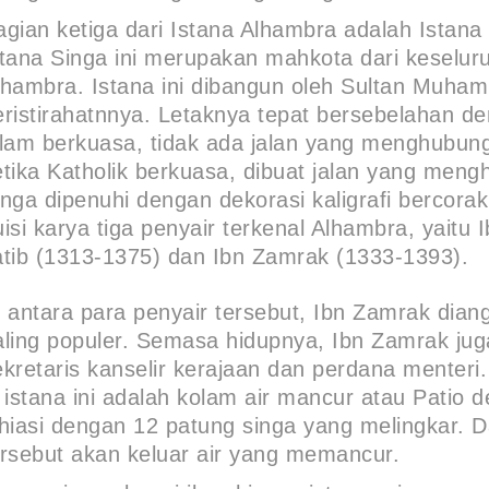
agian ketiga dari Istana Alhambra adalah Istana
stana Singa ini merupakan mahkota dari keselur
lhambra. Istana ini dibangun oleh Sultan Muh
eristirahatnnya. Letaknya tepat bersebelahan 
slam berkuasa, tidak ada jalan yang menghubun
etika Katholik berkuasa, dibuat jalan yang men
nga dipenuhi dengan dekorasi kaligrafi bercorak K
isi karya tiga penyair terkenal Alhambra, yaitu 
atib (1313-1375) dan Ibn Zamrak (1333-1393).
i antara para penyair tersebut, Ibn Zamrak dia
aling populer. Semasa hidupnya, Ibn Zamrak ju
ekretaris kanselir kerajaan dan perdana menteri.
i istana ini adalah kolam air mancur atau Patio 
ihiasi dengan 12 patung singa yang melingkar. D
ersebut akan keluar air yang memancur.