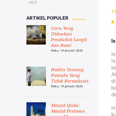
HCD
1
ARTIKEL POPULER
Guru Yang
Didoakan
Penduduk Langit
I
dan Bumi
Rabu, 14 Januari 2026
I
Is
k
Hadits Tentang
A
Pemuda Yang
Tidak Bermaksiat
d
Rabu, 14 Januari 2026
b
d
Masjid Quba:
I
Masjid Pertama
k