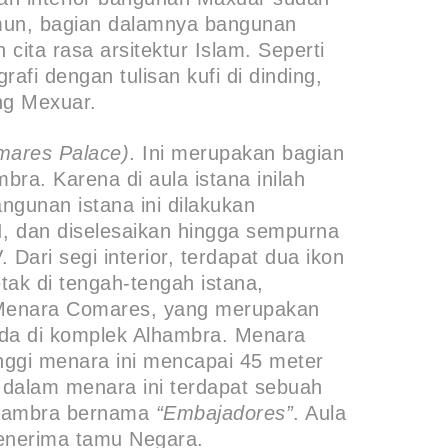
mun, bagian dalamnya bangunan
ita rasa arsitektur Islam. Seperti
afi dengan tulisan kufi di dinding,
ng Mexuar.
mares Palace)
. Ini merupakan bagian
bra. Karena di aula istana inilah
gunan istana ini dilakukan
I, dan diselesaikan hingga sempurna
ari segi interior, terdapat dua ikon
etak di tengah-tengah istana,
Menara Comares, yang merupakan
ada di komplek Alhambra. Menara
inggi menara ini mencapai 45 meter
dalam menara ini terdapat sebuah
Alhambra bernama
“Embajadores”
. Aula
menerima tamu Negara.