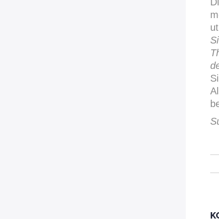
D
m
u
S
T
d
S
A
b
S
K