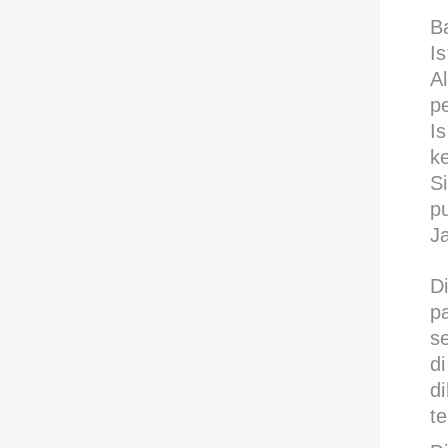
B
I
A
p
I
k
Si
pu
J
D
p
s
d
d
t