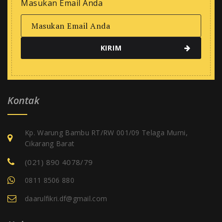
Masukan Email Anda
Kontak
Kp. Warung Bambu RT/RW 001/09 Telaga Murni,
Cikarang Barat
(021) 890 4078/79
0811 8506 880
daarulfikri.df@gmail.com