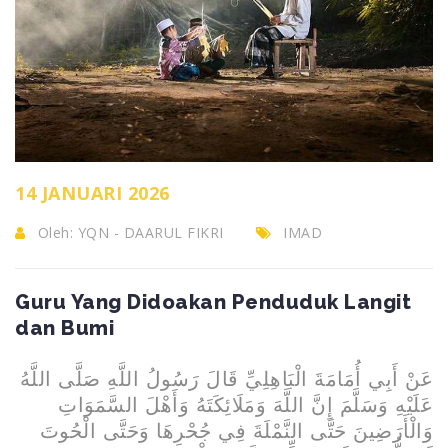
14 JANUARI 2026
Oleh:
YQN - DAARUL FIKRI
IMAD
Guru Yang Didoakan Penduduk Langit
dan Bumi
عَنْ أَبِي أُمَامَةَ الْبَاهِلِيِّ قَالَ رَسُولُ اللَّهِ صَلَّى اللَّهُ
عَلَيْهِ وَسَلَّمَ إِنَّ اللَّهَ وَمَلَائِكَتَهُ وَأَهْلَ السَّمَوَاتِ
وَالْأَرَضِينَ حَتَّى النَّمْلَةَ فِي جُحْرِهَا وَحَتَّى الْحُوتَ