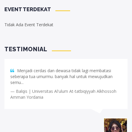
EVENT TERDEKAT
Tidak Ada Event Terdekat
TESTIMONIAL
membatasi
Banyak yang saya dapatkan selama belajar 
ewujudkan
Daarul Fikri. Selain di bekali ilmu pengetahuan da.
Aginanjar | Universitas International Of Afric
ah Alkhossoh