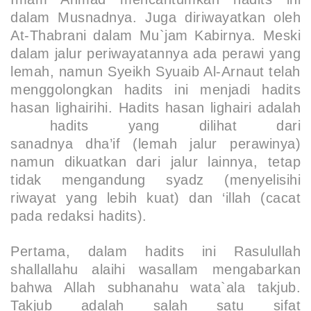
dalam Musnadnya. Juga diriwayatkan oleh
At-Thabrani dalam Mu`jam Kabirnya. Meski
dalam jalur periwayatannya ada perawi yang
lemah, namun Syeikh Syuaib Al-Arnaut telah
menggolongkan hadits ini menjadi
hadits
hasan lighairihi
. Hadits hasan lighairi adalah
hadits yang dilihat dari
sanadnya
dha’if
(lemah jalur perawinya)
namun dikuatkan dari jalur lainnya, tetap
tidak mengandung
syadz
(menyelisihi
riwayat yang lebih kuat) dan
‘illah
(cacat
pada redaksi hadits).
Pertama,
dalam hadits ini Rasulullah
shallallahu alaihi wasallam mengabarkan
bahwa Allah
subhanahu wata`ala
takjub.
Takjub adalah salah satu sifat