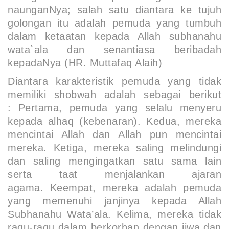
naunganNya; salah satu diantara ke tujuh
golongan itu adalah pemuda yang tumbuh
dalam ketaatan kepada Allah
subhanahu
wata`ala
dan senantiasa beribadah
kepadaNya (HR. Muttafaq Alaih)
Diantara karakteristik pemuda yang tidak
memiliki
shobwah
adalah sebagai berikut
:
Pertama
, pemuda yang selalu menyeru
kepada alhaq (kebenaran).
Kedua
, mereka
mencintai Allah dan Allah pun mencintai
mereka.
Ketiga
, mereka saling melindungi
dan saling mengingatkan satu sama lain
serta taat menjalankan ajaran
agama.
Keempat
, mereka adalah pemuda
yang memenuhi janjinya kepada Allah
Subhanahu Wata’ala.
Kelima
, mereka tidak
ragu-ragu dalam berkorban dengan jiwa dan