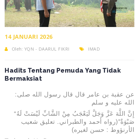
14 JANUARI 2026
Oleh:
YQN - DAARUL FIKRI
IMAD
Hadits Tentang Pemuda Yang Tidak
Bermaksiat
:
عن عقبة بن عامر قال قال رسول الله صلى
الله عليه و سلم
“إِنَّ اللَّهَ عَزَّ وَجَلَّ لَيَعْجَبُ مِنْ الشَّابِّ لَيْسَتْ لَهُ
صَبْوَةٌ”(رواه أحمد والطبراني. تعليق شعيب
الأرنؤوط : حسن لغيره)