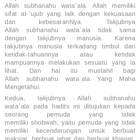
Allah
subhanahu wata`ala
. Allah memiliki
sifat
al-`ujub
yang laik dengan kekuasaan
dan kebesaranNya. Takjubnya
Allah
subhanahu wata`ala
tidak sama
dengan takjubnya manusia. Karena
takjubnya manusia terkadang timbul dari
ketidak-tahuannya atau ketidak
mampuannya melakukan sesuatu yang ia
lihat. Dan hal itu mustahil bagi
Allah
subhanahu wata`ala
Yang Maha
Mengetahui.
Kedua,
takjubnya Allah
subhanahu
wata`ala
pada hadits ini ditujukan kepada
seorang pemuda yang tidak
memiliki
shobwah,
yaitu pemuda yang tidak
memiliki kecenderungan untuk berbuat
maksiat, berbuat jahat dan berbuat khianat.