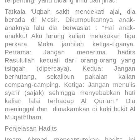
terpenting, yaitu bidang ilmu dan jihad.
Tatkala ‘Uqbah sakit mendekati ajal, dia
berada di Mesir. Dikumpulkannya anak-
anaknya lalu dia berwasiat : “
Hai anak-
anakku! Aku larang kalian melakukan tiga
perkara. Maka jauhilah ketiga-tiganya.
Pertama: Jangan menerima hadits
Rasulullah kecuali dari orang-orang yang
tsiqqah (dipercaya). Kedua: Jangan
berhutang, sekalipun pakaian kalian
compang-camping. Ketiga: Jangan menulis
sya’ir (sajak) sehingga menyebabkan hati
kalian lalai terhadap Al Qur’an
.” Dia
meninggal dan dimakamkan di kaki bukit Al
Muqaththam.
Penjelasan Hadits
Imam Ahmad mencantumkan hadits ini