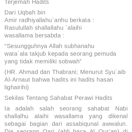
Terjemah Hadits
Dari Uqbah bin
Amir
radhiyallahu`anhu
berkata :
Rasulullah
shallallahu `alaihi
wasallama
bersabda :
“Sesungguhnya Allah
subhanahu
wata`ala
takjub kepada seorang pemuda
yang tidak memiliki
sobwah
”
(HR. Ahmad dan Thabrani; Menurut Syu`aib
Al-Arnaut bahwa hadits ini
hadits
hasan
lighairihi)
Sekilas Tentang Sahabat Perawi Hadits
Ia adalah salah seorang sahabat Nabi
shallalhu alaihi wasallama yang dikenal
sebagai bagian dari
assabiqunal awwalun
.
Dia seorang Qari (ahli baca Al Qur’an) di